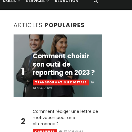
SKILLS
SERVICES
RÉDACTION
ARTICLES
POPULAIRES
Comment choisir
son outil de
1
reporting en 2023 ?
TRANSFORMATION DIGITALE
14734 vues
Comment rédiger une lettre de
motivation pour une
2
alternance ?
10749 vues
CARRIÈRES