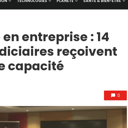
ION
TECHNOLOGIES
PLANÈTE
SANTÉ & BIEN-ÊTRE
 en entreprise : 14
iciaires reçoivent
de capacité
0