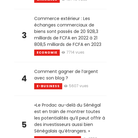
Commerce extérieur : Les
échanges commerciaux de
biens sont passés de 20 928,3
3
milliards de FCFA en 2022 à 21
808,5 milliards de FCFA en 2023
7714 vues
ECONOMIE
Comment gagner de l’argent
4
avec son blog ?
5607 vues
E-BUSINESS
«Le Prodac au-delà du Sénégal
est en train de montrer toutes
les potentialités qu’il peut offrir à
5
des investisseurs aussi bien
Sénégalais qu’étrangers. »