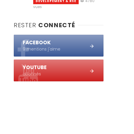
4780
DEVELOPEMENT & RSE
vues
RESTER
CONNECTÉ
FACEBOOK
9 mentions j'aime
YOUTUBE
abonnés