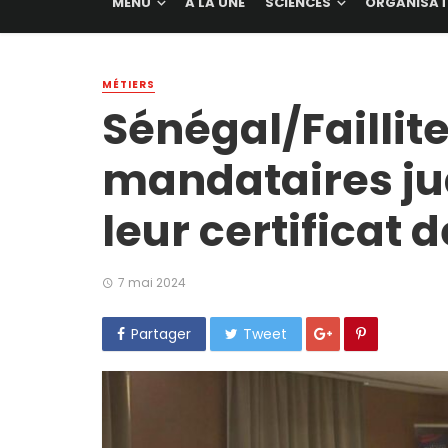
MENU
A LA UNE
SCIENCES
ORGANISAT
MÉTIERS
Sénégal/Faillite
mandataires jud
leur certificat 
7 mai 2024
Partager
Tweet