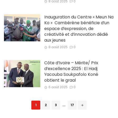
8 août 2025
0
Inauguration du Centre « Meun Na
Ko » Cambérène bénéficie d’un
espace d’expression, de
créativité et d’innovation dédié
aux jeunes
8 août 2025
0
Côte d’Ivoire – Mérite/ Prix
d’excellence 2025 : El Hadj
Yacouba Soukpafolo Koné
obtient le graal
6 août 2025
0
Posts
1
2
3
...
17
navigation