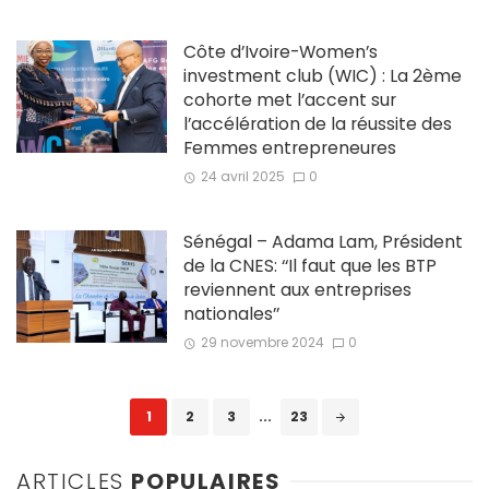
Côte d’Ivoire-Women’s
investment club (WIC) : La 2ème
cohorte met l’accent sur
l’accélération de la réussite des
Femmes entrepreneures
24 avril 2025
0
Sénégal – Adama Lam, Président
de la CNES: ‘‘Il faut que les BTP
reviennent aux entreprises
nationales’’
29 novembre 2024
0
Posts
1
2
3
...
23
navigation
ARTICLES
POPULAIRES