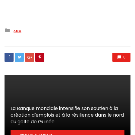
Posted
AMA
in
0
La Banque mondiale intensifie son soutien à la
création d’emplois et à la résilience dans le nord
du golfe de Guinée