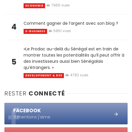
7965 vues
ECONOMIE
Comment gagner de l’argent avec son blog ?
4
5861 vues
E-BUSINESS
«Le Prodac au-delà du Sénégal est en train de
montrer toutes les potentialités qu’il peut offrir à
5
des investisseurs aussi bien Sénégalais
qu’étrangers. »
4782 vues
DEVELOPEMENT & RSE
RESTER
CONNECTÉ
FACEBOOK
9 mentions j'aime