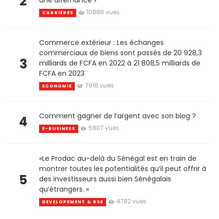
2
10886 vues
CARRIÈRES
Commerce extérieur : Les échanges
commerciaux de biens sont passés de 20 928,3
3
milliards de FCFA en 2022 à 21 808,5 milliards de
FCFA en 2023
7918 vues
ECONOMIE
Comment gagner de l’argent avec son blog ?
4
5807 vues
E-BUSINESS
«Le Prodac au-delà du Sénégal est en train de
montrer toutes les potentialités qu’il peut offrir à
5
des investisseurs aussi bien Sénégalais
qu’étrangers. »
4782 vues
DEVELOPEMENT & RSE