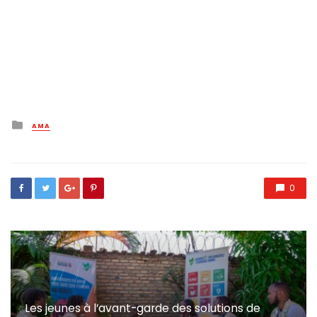
Posted
AMA
in
0
Les jeunes à l’avant-garde des solutions de