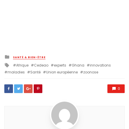
Posted
SANTÉ & BIEN-ÊTRE
in
Tagged
Afrique
Cedeao
experts
Ghana
innovations
with
maladies
Santé
Union européenne
zoonose
0