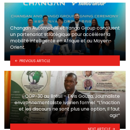
Changan Automobile et Yango Group concluent
un partenariat stratégique pour accélérer la
mobilité intelligente en Afrique et au Moyen-
Orient.
PREVIOUS ARTICLE
COP-30 au Brésil – Elvis Gouza, Journaliste
environnementaliste ivoirien formel: ‘‘L’inaction
et les discours ne sont plus une option, il faut
agir’’
NEXT ARTICLE