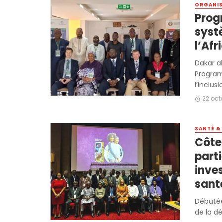
ORGANI
Prog
syst
l’Afr
Dakar ab
Program
l’inclusi
22 oct
SANTÉ &
Côte
part
inve
sant
Débutée
de la dé