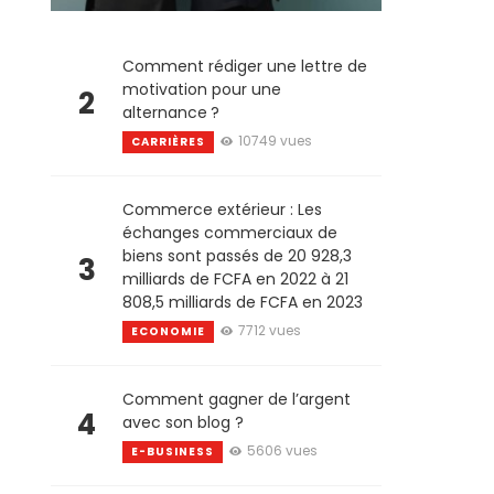
Comment rédiger une lettre de
motivation pour une
2
alternance ?
10749 vues
CARRIÈRES
Commerce extérieur : Les
échanges commerciaux de
biens sont passés de 20 928,3
3
milliards de FCFA en 2022 à 21
808,5 milliards de FCFA en 2023
7712 vues
ECONOMIE
Comment gagner de l’argent
4
avec son blog ?
5606 vues
E-BUSINESS