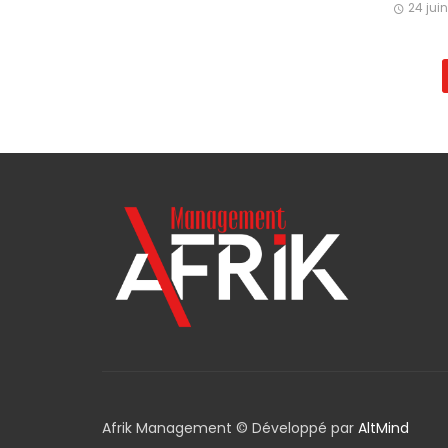
24 jui
Posts
navigation
Afrik Management © Développé par
AltMind