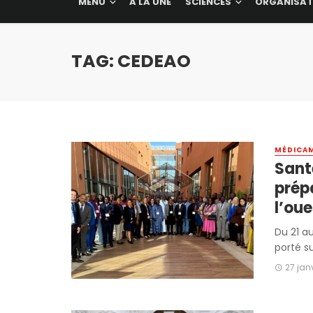
MENU
A LA UNE
SCIENCES
ORGANISAT
TAG: CEDEAO
MÉDICA
Santé ׀ Les eaux usées au cœ
prép
l’oue
Du 21 au
porté su
27 jan