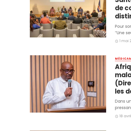
de c
dist
Pour so
‘‘Une se
1 mai 
MÉDICA
Afriq
mala
(Dir
les d
Dans un
pressant
18 avr