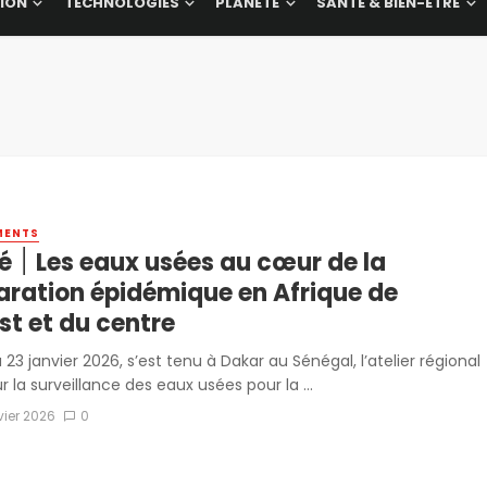
ION
TECHNOLOGIES
PLANÈTE
SANTÉ & BIEN-ÊTRE
MENTS
ur de la
aration épidémique en Afrique de
st et du centre
 23 janvier 2026, s’est tenu à Dakar au Sénégal, l’atelier régional
r la surveillance des eaux usées pour la ...
vier 2026
0