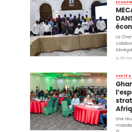
ECONOM
MECA
DANS
écon
La Cham
collabo
Sénégal 
26 no
SANTÉ &
Ghan
l’es
stra
Afriq
Une réu
maladie
13 ...