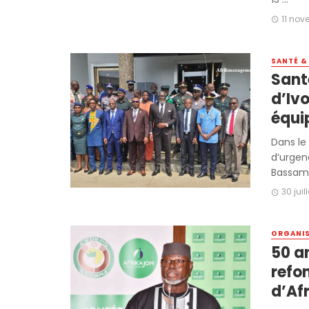
11 no
SANTÉ &
Sant
d’Ivo
équi
Dans le
d’urgen
Bassam 
30 juil
ORGANI
50 an
refon
d’Af