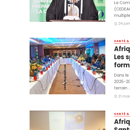
La Comm
(CEDEAO
multiple
24 jui
SANTÉ &
Afriq
Les s
form
Dans le 
2025-20
terrain ..
21 mai
SANTÉ &
Afriq
Santé