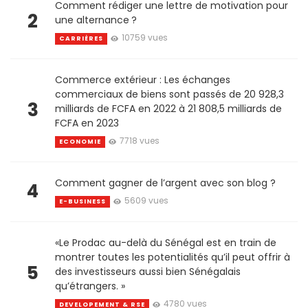
Comment rédiger une lettre de motivation pour
2
une alternance ?
10759 vues
CARRIÈRES
Commerce extérieur : Les échanges
commerciaux de biens sont passés de 20 928,3
3
milliards de FCFA en 2022 à 21 808,5 milliards de
FCFA en 2023
7718 vues
ECONOMIE
Comment gagner de l’argent avec son blog ?
4
5609 vues
E-BUSINESS
«Le Prodac au-delà du Sénégal est en train de
montrer toutes les potentialités qu’il peut offrir à
5
des investisseurs aussi bien Sénégalais
qu’étrangers. »
4780 vues
DEVELOPEMENT & RSE