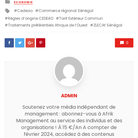
Posted
ECONOMIE
in
Tagged
Cedeao
Commerce régional Sénégal
with
Règles d’origine CEDEAO
Tarif Extérieur Commun
Traitements préférentiels Afrique de l’Ouest
ZLECAf Sénégal
0
ADMIN
Soutenez votre média indépendant de
management : abonnez-vous à Afrik
Management au service des individus et des
organisations ! À 15 €/An A compter de
février 2024, accédez à des contenus