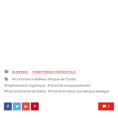
Posted
ECONOMIE
TRANSFORMATION DIGITALE
in
Tagged
Commerce extérieur Afrique de l’Ouest
with
Digitalisation logistique
Guichet unique portuaire
Port autonome de Dakar
Transformation numérique Sénégal
0