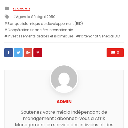
Posted
ECONOMIE
in
Tagged
Agenda Sénégal 2050
with
Banque islamique de développement (BID)
Coopération financière internationale
Investissements arabes et islamiques
Partenariat Sénégal BID
0
ADMIN
Soutenez votre média indépendant de
management : abonnez-vous à Afrik
Management au service des individus et des