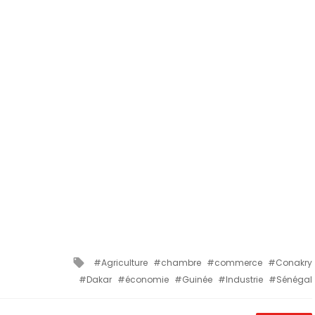
Tagged
Agriculture
chambre
commerce
Conakry
with
Dakar
économie
Guinée
Industrie
Sénégal