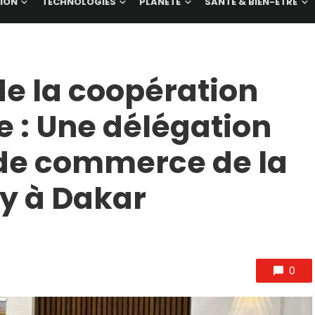
ION
TECHNOLOGIES
PLANÈTE
SANTÉ & BIEN-ÊTRE
e la coopération
e : Une délégation
de commerce de la
y à Dakar
0