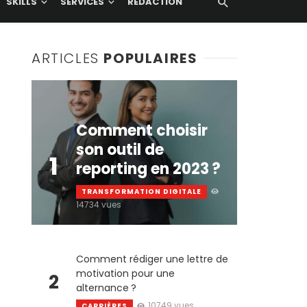
SKILLS
SERVICES
RÉDACTION
ARTICLES
POPULAIRES
Comment choisir
son outil de
1
reporting en 2023 ?
TRANSFORMATION DIGITALE
14734 vues
Comment rédiger une lettre de
motivation pour une
2
alternance ?
10749 vues
CARRIÈRES