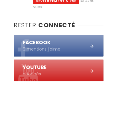
4780
DEVELOPEMENT & RSE
vues
RESTER
CONNECTÉ
FACEBOOK
9 mentions j'aime
YOUTUBE
abonnés