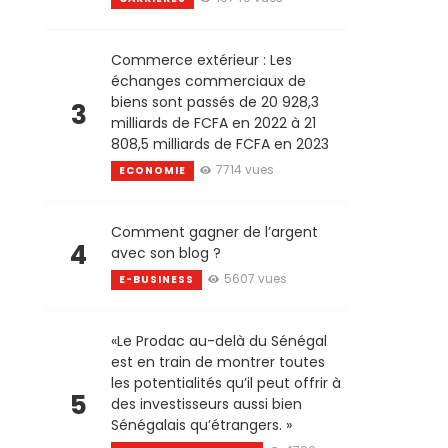
Commerce extérieur : Les
échanges commerciaux de
biens sont passés de 20 928,3
3
milliards de FCFA en 2022 à 21
808,5 milliards de FCFA en 2023
7714 vues
ECONOMIE
Comment gagner de l’argent
4
avec son blog ?
5607 vues
E-BUSINESS
«Le Prodac au-delà du Sénégal
est en train de montrer toutes
les potentialités qu’il peut offrir à
5
des investisseurs aussi bien
Sénégalais qu’étrangers. »