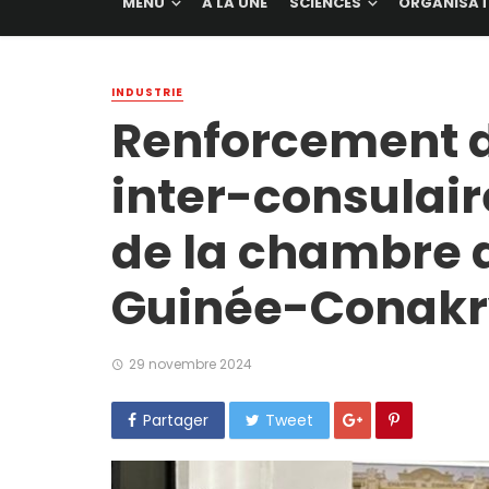
MENU
A LA UNE
SCIENCES
ORGANISAT
INDUSTRIE
Renforcement d
inter-consulair
de la chambre 
Guinée-Conakr
29 novembre 2024
Partager
Tweet