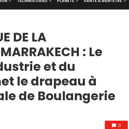
ION
TECHNOLOGIES
PLANÈTE
SANTÉ & BIEN-ÊTRE
E DE LA
 MARRAKECH : Le
dustrie et du
t le drapeau à
ale de Boulangerie
0