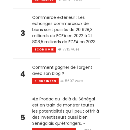
Commerce extérieur : Les
échanges commerciaux de
biens sont passés de 20 928,3
3
milliards de FCFA en 2022 à 21
808,5 milliards de FCFA en 2023
7715 vues
ECONOMIE
Comment gagner de l’argent
4
avec son blog ?
5607 vues
E-BUSINESS
«Le Prodac au-delà du Sénégal
est en train de montrer toutes
les potentialités qu’il peut offrir à
5
des investisseurs aussi bien
Sénégalais qu’étrangers. »