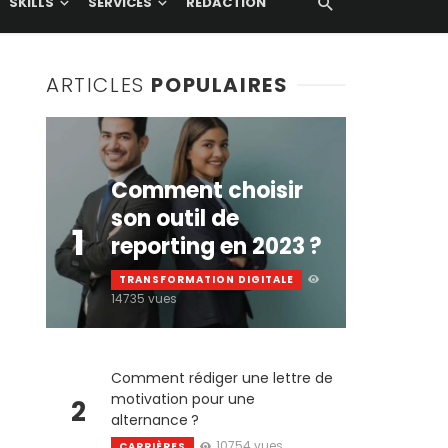
SKILLS
SERVICES
RÉDACTION
ARTICLES
POPULAIRES
Comment choisir
son outil de
1
reporting en 2023 ?
TRANSFORMATION DIGITALE
14735 vues
Comment rédiger une lettre de
motivation pour une
2
alternance ?
10754 vues
CARRIÈRES