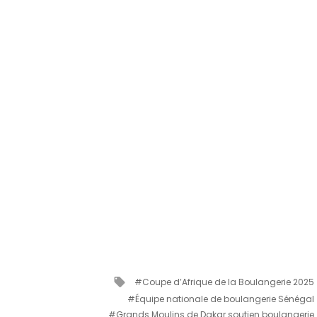
Tagged
Coupe d’Afrique de la Boulangerie 2025
with
Équipe nationale de boulangerie Sénégal
Grands Moulins de Dakar soutien boulangerie