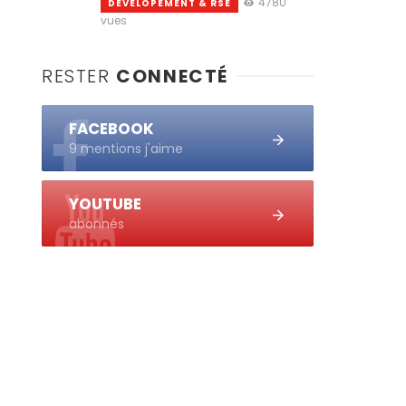
4780
DEVELOPEMENT & RSE
vues
RESTER
CONNECTÉ
FACEBOOK
9 mentions j'aime
YOUTUBE
abonnés