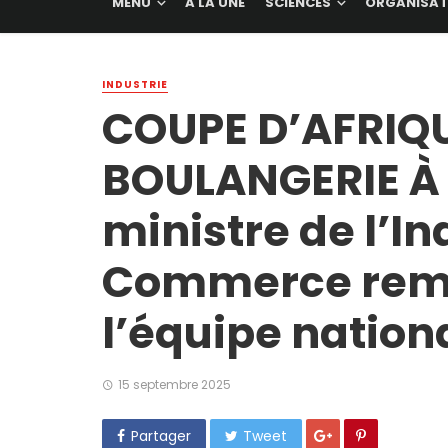
MENU
A LA UNE
SCIENCES
ORGANISAT
INDUSTRIE
COUPE D’AFRIQU
BOULANGERIE À
ministre de l’In
Commerce reme
l’équipe nation
15 septembre 2025
Partager
Tweet