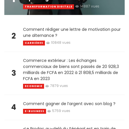
14887 vues
TRANSFORMATION DIGITALE
Comment rédiger une lettre de motivation pour
2
une alternance ?
10848 vues
CARRIÈRES
Commerce extérieur : Les échanges
commerciaux de biens sont passés de 20 928,3
3
milliards de FCFA en 2022 à 21 808,5 milliards de
FCFA en 2023
7879 vues
ECONOMIE
Comment gagner de l’argent avec son blog ?
4
5759 vues
E-BUSINESS
«Le Prodac au-delà du Sénégal est en train de