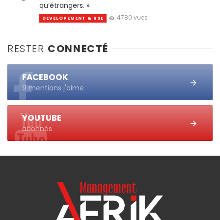
qu’étrangers. »
4780 vues
DEVELOPEMENT & RSE
RESTER
CONNECTÉ
FACEBOOK
9 mentions j'aime
YOUTUBE
abonnés