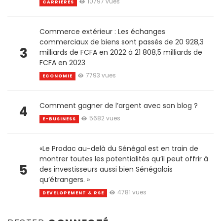
10797 vues
CARRIÈRES
Commerce extérieur : Les échanges
commerciaux de biens sont passés de 20 928,3
3
milliards de FCFA en 2022 à 21 808,5 milliards de
FCFA en 2023
7793 vues
ECONOMIE
Comment gagner de l’argent avec son blog ?
4
5682 vues
E-BUSINESS
«Le Prodac au-delà du Sénégal est en train de
montrer toutes les potentialités qu’il peut offrir à
5
des investisseurs aussi bien Sénégalais
qu’étrangers. »
4781 vues
DEVELOPEMENT & RSE