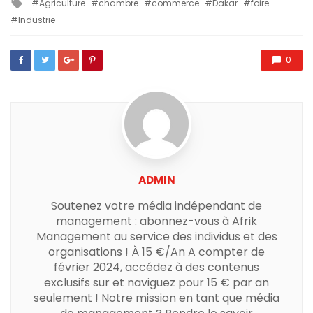
Tagged
Agriculture
chambre
commerce
Dakar
foire
with
Industrie
0
ADMIN
Soutenez votre média indépendant de
management : abonnez-vous à Afrik
Management au service des individus et des
organisations ! À 15 €/An A compter de
février 2024, accédez à des contenus
exclusifs sur et naviguez pour 15 € par an
seulement ! Notre mission en tant que média