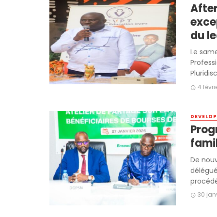
After
exce
du l
Le same
Professi
Pluridisc
4 févr
DEVELOP
Prog
fami
De nouv
délégué 
procédé 
30 jan