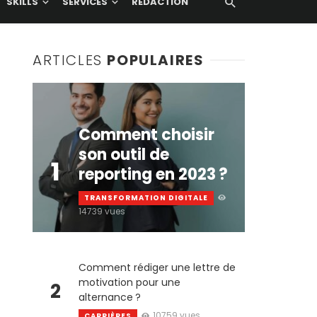
SKILLS
SERVICES
RÉDACTION
ARTICLES
POPULAIRES
Comment choisir
son outil de
1
reporting en 2023 ?
TRANSFORMATION DIGITALE
14739 vues
Comment rédiger une lettre de
motivation pour une
2
alternance ?
10759 vues
CARRIÈRES