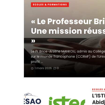
ECOLES & FORMATIONS
« Le Professeur B
Une mission réus
»
Le Pr Brice-Arsène MANKOU, admis au Collèg
sur le monde francophone (CCRMF) de l’Univ
profit ...
1 mars 2026
0
ECOLES 
L’IS
Abid