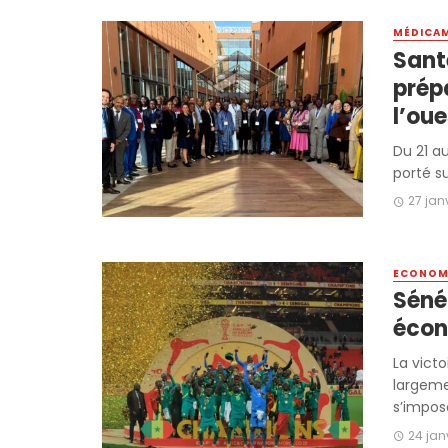
MÉDICA
Santé ׀ Les eaux usées au cœ
prép
l’oue
Du 21 au
porté su
27 jan
ECONOMI
Sénég
écon
La vict
largeme
s’impose
24 jan