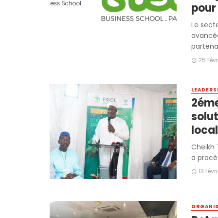
pour
Le sect
avancée
partena
25 fév
LEADERS
2éme
solut
loca
Cheikh T
a procéd
13 févr
ORGANI