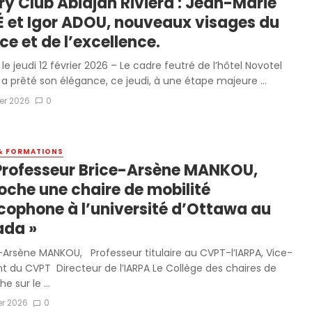
ry Club Abidjan Riviera : Jean-Marie
 et Igor ADOU, nouveaux visages du
ce et de l’excellence.
 le jeudi 12 février 2026 – Le cadre feutré de l’hôtel Novotel
 a prêté son élégance, ce jeudi, à une étape majeure ...
ier 2026
0
& FORMATIONS
 Professeur Brice-Arsène MANKOU,
oche une chaire de mobilité
cophone à l’université d’Ottawa au
da »
e-Arsène MANKOU, Professeur titulaire au CVPT-l’IARPA, Vice-
nt du CVPT Directeur de l’IARPA Le Collège des chaires de
e sur le ...
ier 2026
0