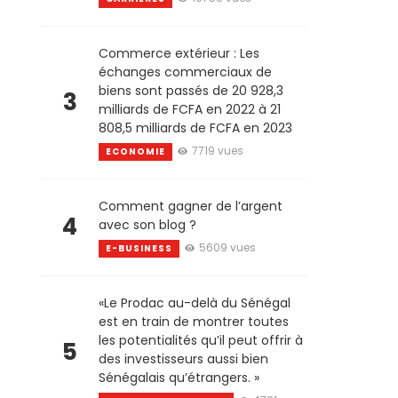
Commerce extérieur : Les
échanges commerciaux de
biens sont passés de 20 928,3
3
milliards de FCFA en 2022 à 21
808,5 milliards de FCFA en 2023
7719 vues
ECONOMIE
Comment gagner de l’argent
4
avec son blog ?
5609 vues
E-BUSINESS
«Le Prodac au-delà du Sénégal
est en train de montrer toutes
les potentialités qu’il peut offrir à
5
des investisseurs aussi bien
Sénégalais qu’étrangers. »