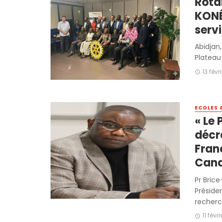
Rota
KONÉ
servi
Abidjan,
Plateau
13 févr
ECOLES 
« Le
décr
Fran
Cana
Pr Bric
Préside
recherch
11 févr