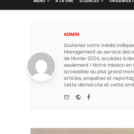
MENU
A LA UNE
SCIENCES
ORGANISAT
ADMIN
Soutenez votre média indépe
Management au service des in
de février 2024, accédez à de
seulement ! Notre mission en
accessible au plus grand mon
articles, enquêtes et reportag
cette démarche et cette amb
e-mail
Website
Facebook
Youtube