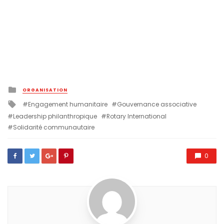
Posted
ORGANISATION
in
Tagged
Engagement humanitaire
Gouvernance associative
with
Leadership philanthropique
Rotary International
Solidarité communautaire
0