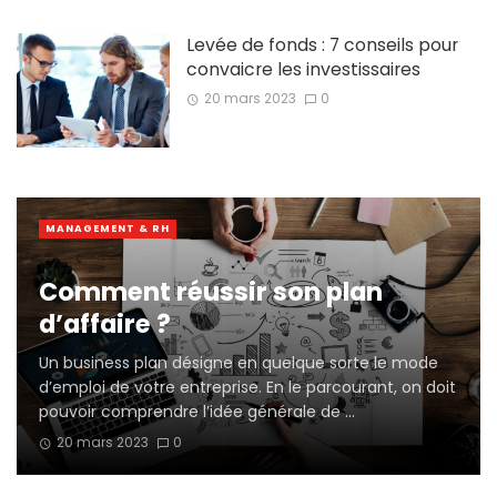
Levée de fonds : 7 conseils pour
convaicre les investissaires
20 mars 2023
0
MANAGEMENT & RH
Comment réussir son plan
d’affaire ?
Un business plan désigne en quelque sorte le mode
d’emploi de votre entreprise. En le parcourant, on doit
pouvoir comprendre l’idée générale de ...
20 mars 2023
0