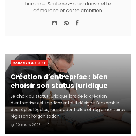
humaine. Soutenez-nous dans cette
démarche et cette ambition.
e-mail
Website
Facebook
Youtube
MANAGEMENT & RH
Création d’entreprise : bien
choisir son status juridique
Le choix du statut juridique lors de la création
d’entreprise est fondamental. Il désigne l’ensemble
des règles légales, jurisprudentielles et réglementaires
régissant l’organisation ...
20 mars 2023
0