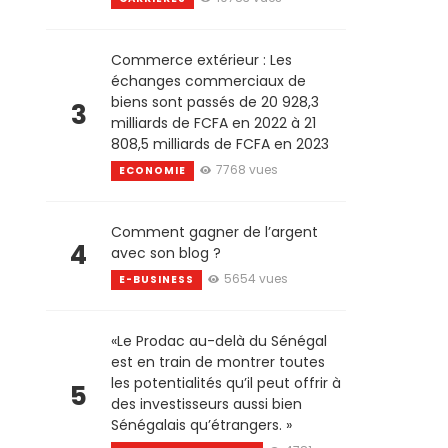
Commerce extérieur : Les
échanges commerciaux de
biens sont passés de 20 928,3
3
milliards de FCFA en 2022 à 21
808,5 milliards de FCFA en 2023
7768 vues
ECONOMIE
Comment gagner de l’argent
4
avec son blog ?
5654 vues
E-BUSINESS
«Le Prodac au-delà du Sénégal
est en train de montrer toutes
les potentialités qu’il peut offrir à
5
des investisseurs aussi bien
Sénégalais qu’étrangers. »