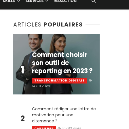
SKILLS
SERVICES
RÉDACTION
ARTICLES
POPULAIRES
Comment choisir
son outil de
1
reporting en 2023 ?
TRANSFORMATION DIGITALE
14781 vues
Comment rédiger une lettre de
motivation pour une
2
alternance ?
10783 vues
CARRIÈRES