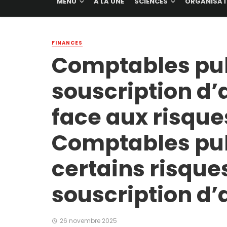
MENU
A LA UNE
SCIENCES
ORGANISAT
FINANCES
Comptables publ
souscription d’
face aux risqu
Comptables publ
certains risque
souscription d
26 novembre 2025