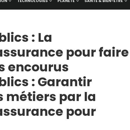
ION
TECHNOLOGIES
PLANÈTE
SANTÉ & BIEN-ÊTRE
ics : La
assurance pour faire
es encourus
ics : Garantir
s métiers par la
’assurance pour