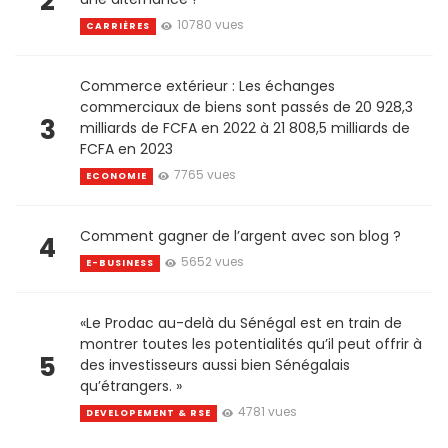
2
10780 vues
CARRIÈRES
Commerce extérieur : Les échanges
commerciaux de biens sont passés de 20 928,3
3
milliards de FCFA en 2022 à 21 808,5 milliards de
FCFA en 2023
7765 vues
ECONOMIE
Comment gagner de l’argent avec son blog ?
4
5652 vues
E-BUSINESS
«Le Prodac au-delà du Sénégal est en train de
montrer toutes les potentialités qu’il peut offrir à
5
des investisseurs aussi bien Sénégalais
qu’étrangers. »
4781 vues
DEVELOPEMENT & RSE