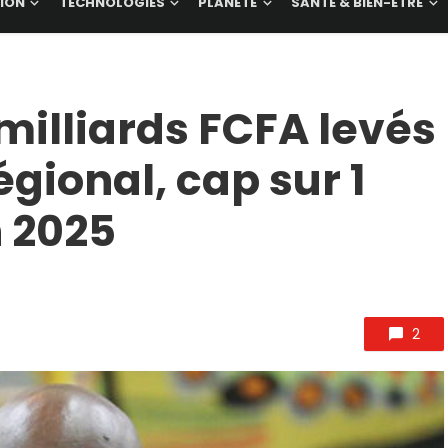
ION
TECHNOLOGIES
PLANÈTE
SANTÉ & BIEN-ÊTRE
 milliards FCFA levés
gional, cap sur 1
n 2025
2