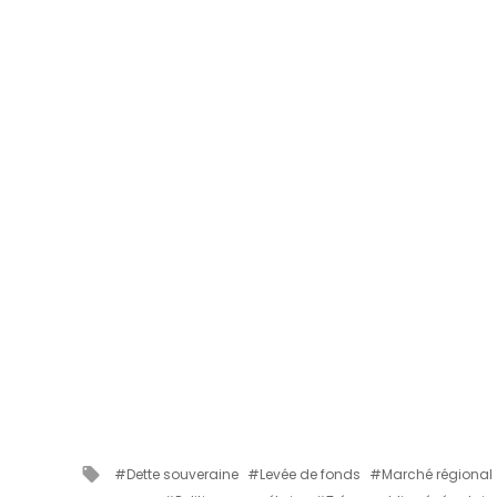
Tagged
Dette souveraine
Levée de fonds
Marché régional
with