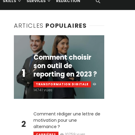
SKILLS
SERVICES
RÉDACTION
ARTICLES
POPULAIRES
Comment choisir
son outil de
1
reporting en 2023 ?
TRANSFORMATION DIGITALE
14741 vues
Comment rédiger une lettre de
motivation pour une
2
alternance ?
10759 vues
CARRIÈRES