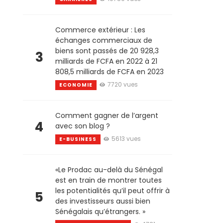
Commerce extérieur : Les
échanges commerciaux de
biens sont passés de 20 928,3
3
milliards de FCFA en 2022 à 21
808,5 milliards de FCFA en 2023
7720 vues
ECONOMIE
Comment gagner de l’argent
4
avec son blog ?
5613 vues
E-BUSINESS
«Le Prodac au-delà du Sénégal
est en train de montrer toutes
les potentialités qu’il peut offrir à
5
des investisseurs aussi bien
Sénégalais qu’étrangers. »