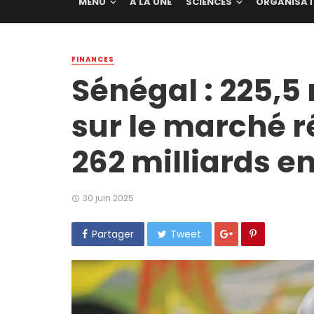
MENU
A LA UNE
SCIENCES
ORGANISAT
FINANCES
Sénégal : 225,5
sur le marché ré
262 milliards e
30 juin 2025
Partager
Tweet