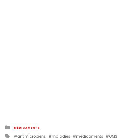
Posted
MÉDICAMENTS
in
Tagged
antimicrobiens
maladies
médicaments
OMS