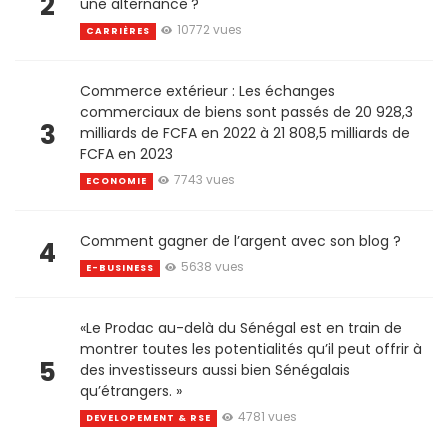
2
une alternance ?
10772 vues
CARRIÈRES
Commerce extérieur : Les échanges
commerciaux de biens sont passés de 20 928,3
3
milliards de FCFA en 2022 à 21 808,5 milliards de
FCFA en 2023
7743 vues
ECONOMIE
Comment gagner de l’argent avec son blog ?
4
5638 vues
E-BUSINESS
«Le Prodac au-delà du Sénégal est en train de
montrer toutes les potentialités qu’il peut offrir à
5
des investisseurs aussi bien Sénégalais
qu’étrangers. »
4781 vues
DEVELOPEMENT & RSE