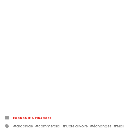
Posted
ECONOMIE & FINANCES
in
Tagged
arachide
commercial
Côte d'Ivoire
échanges
Mali