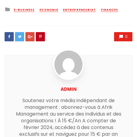
Posted
E-BUSINESS
ECONOMIE
ENTREPRENEURIAT
FINANCES
in
0
ADMIN
Soutenez votre média indépendant de
management : abonnez-vous à Afrik
Management au service des individus et des
organisations ! À 15 €/An A compter de
février 2024, accédez à des contenus
exclusifs sur et naviguez pour 15 € par an