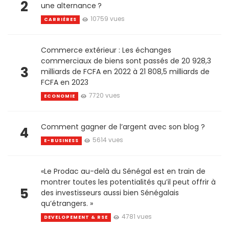
2
une alternance ?
10759 vues
CARRIÈRES
Commerce extérieur : Les échanges
commerciaux de biens sont passés de 20 928,3
3
milliards de FCFA en 2022 à 21 808,5 milliards de
FCFA en 2023
7720 vues
ECONOMIE
Comment gagner de l’argent avec son blog ?
4
5614 vues
E-BUSINESS
«Le Prodac au-delà du Sénégal est en train de
montrer toutes les potentialités qu’il peut offrir à
5
des investisseurs aussi bien Sénégalais
qu’étrangers. »
4781 vues
DEVELOPEMENT & RSE