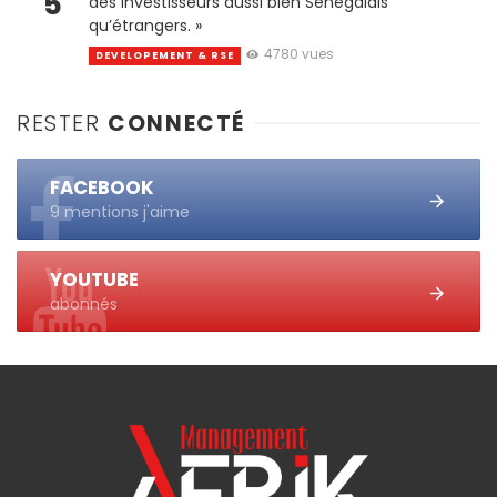
5
des investisseurs aussi bien Sénégalais
qu’étrangers. »
4780 vues
DEVELOPEMENT & RSE
RESTER
CONNECTÉ
FACEBOOK
9 mentions j'aime
YOUTUBE
abonnés