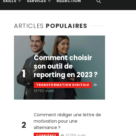
SKILLS
SERVICES
RÉDACTION
ARTICLES
POPULAIRES
Comment choisir
son outil de
1
reporting en 2023 ?
TRANSFORMATION DIGITALE
14760 vues
Comment rédiger une lettre de
motivation pour une
2
alternance ?
10766 vues
CARRIÈRES