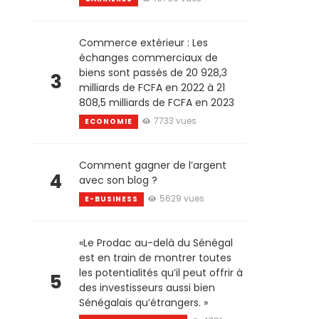
Commerce extérieur : Les
échanges commerciaux de
biens sont passés de 20 928,3
3
milliards de FCFA en 2022 à 21
808,5 milliards de FCFA en 2023
7733 vues
ECONOMIE
Comment gagner de l’argent
4
avec son blog ?
5629 vues
E-BUSINESS
«Le Prodac au-delà du Sénégal
est en train de montrer toutes
les potentialités qu’il peut offrir à
5
des investisseurs aussi bien
Sénégalais qu’étrangers. »