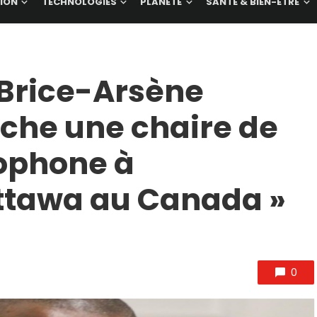
ION
TECHNOLOGIES
PLANÈTE
SANTÉ & BIEN-ÊTRE
 Brice-Arsène
he une chaire de
ophone à
Ottawa au Canada »
0