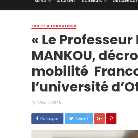
MENU
A LA UNE
SCIENCES
ORGANISAT
ECOLES & FORMATIONS
« Le Professeur
MANKOU, décroc
mobilité Franc
l’université d’
11 février 2026
Partager
Tweet