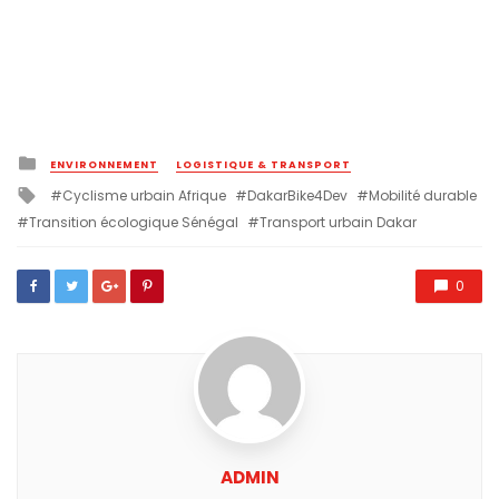
Posted
ENVIRONNEMENT
LOGISTIQUE & TRANSPORT
in
Tagged
Cyclisme urbain Afrique
DakarBike4Dev
Mobilité durable
with
Transition écologique Sénégal
Transport urbain Dakar
0
ADMIN