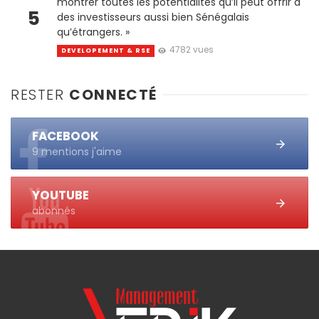
montrer toutes les potentialités qu’il peut offrir à
5
des investisseurs aussi bien Sénégalais
qu’étrangers. »
4782 vues
DEVELOPEMENT & RSE
RESTER
CONNECTÉ
FACEBOOK
9 mentions j'aime
YOUTUBE
abonnés