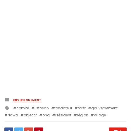
Posted
ENVIRONNEMENT
in
Tagged
comité
Esfosan
fondateur
forêt
gouvernement
with
Nawa
objectif
ong
Président
région
village