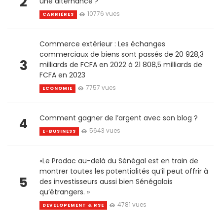
2
une alternance ?
10776 vues
CARRIÈRES
Commerce extérieur : Les échanges
commerciaux de biens sont passés de 20 928,3
3
milliards de FCFA en 2022 à 21 808,5 milliards de
FCFA en 2023
7757 vues
ECONOMIE
Comment gagner de l’argent avec son blog ?
4
5643 vues
E-BUSINESS
«Le Prodac au-delà du Sénégal est en train de
montrer toutes les potentialités qu’il peut offrir à
5
des investisseurs aussi bien Sénégalais
qu’étrangers. »
4781 vues
DEVELOPEMENT & RSE