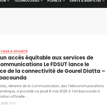
ION
TECHNOLOGIES
PLANÈTE
SANTÉ & BIEN-ÊTRE
TIQUE & SÉCURITÉ
 un accès équitable aux services de
communications Le FDSUT lance le
ce de la connectivité de Gourel Diatta –
bacounda
 SALL, Ministre de la Communication, des Télécommunications
umérique, a procédé ce jeudi 8 mai 2025 à Tambacounda à
ation officielle ...
i 2025
0