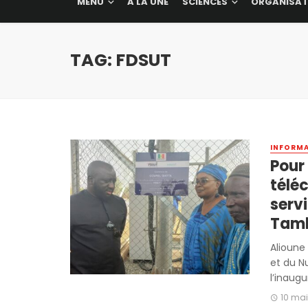
MENU
A LA UNE
SCIENCES
ORGANISAT
TAG: FDSUT
INFORMA
Pour
télé
servi
Tam
Alioune
et du N
l’inaugur
10 ma