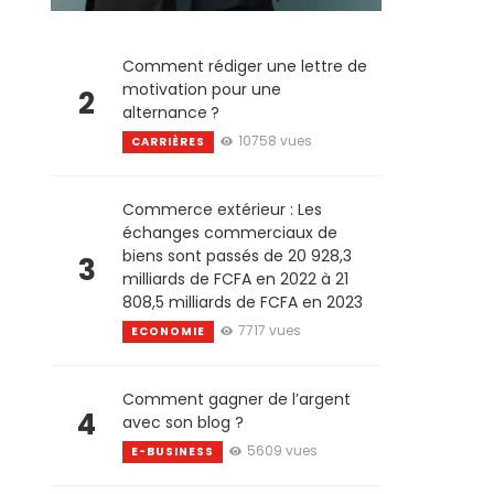
Comment rédiger une lettre de
motivation pour une
2
alternance ?
10758 vues
CARRIÈRES
Commerce extérieur : Les
échanges commerciaux de
biens sont passés de 20 928,3
3
milliards de FCFA en 2022 à 21
808,5 milliards de FCFA en 2023
7717 vues
ECONOMIE
Comment gagner de l’argent
4
avec son blog ?
5609 vues
E-BUSINESS