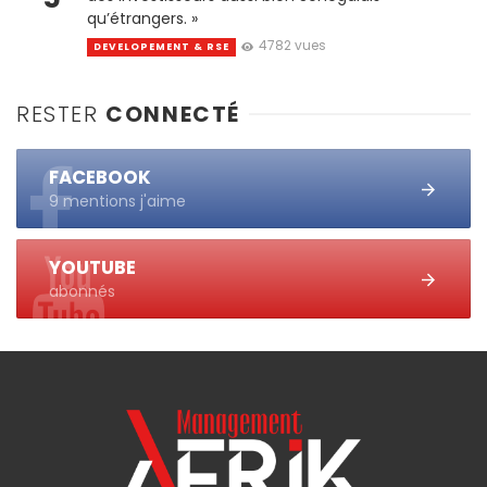
qu’étrangers. »
4782 vues
DEVELOPEMENT & RSE
RESTER
CONNECTÉ
FACEBOOK
9 mentions j'aime
YOUTUBE
abonnés