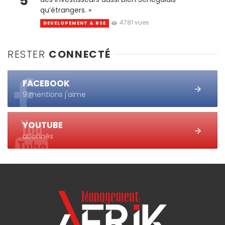
5
qu’étrangers. »
4781 vues
DEVELOPEMENT & RSE
RESTER
CONNECTÉ
FACEBOOK
9 mentions j'aime
YOUTUBE
abonnés