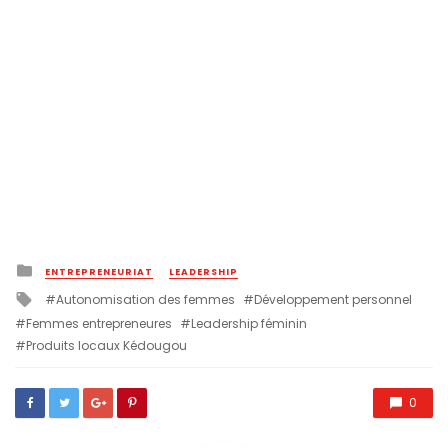
Posted
ENTREPRENEURIAT
LEADERSHIP
in
Tagged
Autonomisation des femmes
Développement personnel
with
Femmes entrepreneures
Leadership féminin
Produits locaux Kédougou
0