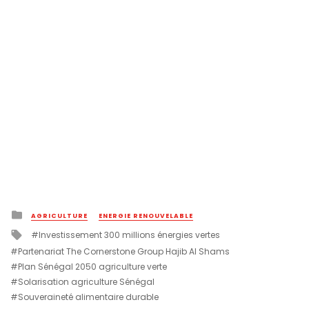
Posted
AGRICULTURE
ENERGIE RENOUVELABLE
in
Tagged
Investissement 300 millions énergies vertes
with
Partenariat The Cornerstone Group Hajib Al Shams
Plan Sénégal 2050 agriculture verte
Solarisation agriculture Sénégal
Souveraineté alimentaire durable