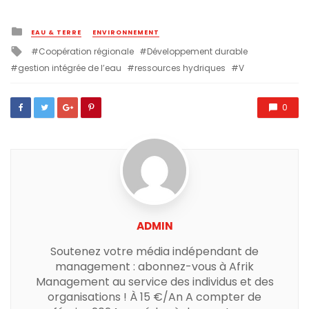
Posted
EAU & TERRE
ENVIRONNEMENT
in
Tagged
Coopération régionale
Développement durable
with
gestion intégrée de l’eau
ressources hydriques
V
0
ADMIN
Soutenez votre média indépendant de
management : abonnez-vous à Afrik
Management au service des individus et des
organisations ! À 15 €/An A compter de