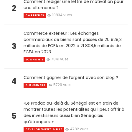
Comment rédiger une lettre de motivation pour
2
une alternance ?
10834 vues
CARRIÈRES
Commerce extérieur : Les échanges
commerciaux de biens sont passés de 20 928,3
3
milliards de FCFA en 2022 à 21 808,5 milliards de
FCFA en 2023
7841 vues
ECONOMIE
Comment gagner de l’argent avec son blog ?
4
5729 vues
E-BUSINESS
«Le Prodac au-delà du Sénégal est en train de
montrer toutes les potentialités qu’il peut offrir à
5
des investisseurs aussi bien Sénégalais
qu’étrangers. »
4782 vues
DEVELOPEMENT & RSE