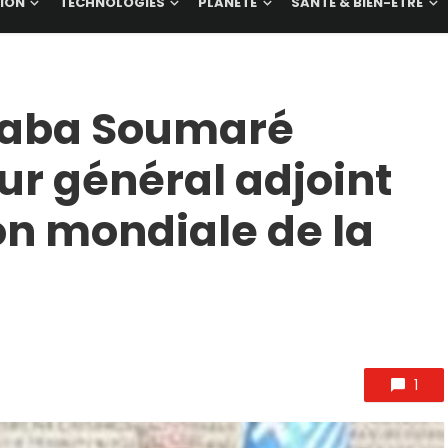
ION
TECHNOLOGIES
PLANÈTE
SANTÉ & BIEN-ÊTRE
Baba Soumaré
r général adjoint
on mondiale de la
1