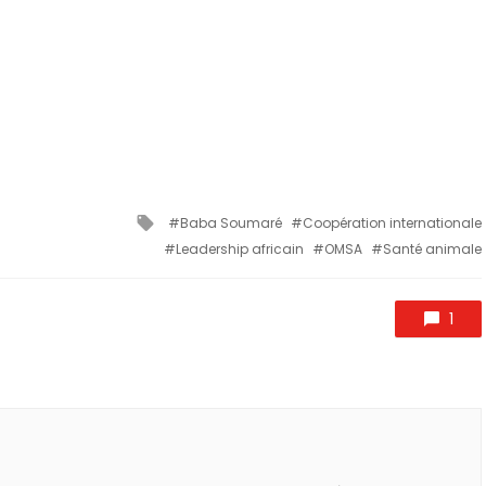
Tagged
Baba Soumaré
Coopération internationale
with
Leadership africain
OMSA
Santé animale
1