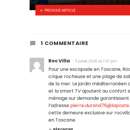
PREVIOUS ARTICLE
1 COMMENTAIRE
Roc Villa
11 juillet, 2025 at 7:07 pm
Pour une escapade en Toscane, Roc Vi
crique rocheuse et une plage de sabl
de la mer. Le jardin méditerranéen d
et la smart TV ajoutent au confort e
ménage sur demande garantissent u
l’adresse
pierre.durand76@laposte
cette demeure exclusive sur rocvill
en Toscane.
RÉPONDRE