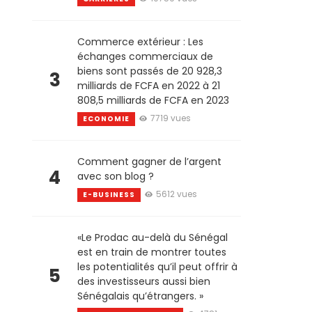
Commerce extérieur : Les
échanges commerciaux de
biens sont passés de 20 928,3
3
milliards de FCFA en 2022 à 21
808,5 milliards de FCFA en 2023
7719 vues
ECONOMIE
Comment gagner de l’argent
4
avec son blog ?
5612 vues
E-BUSINESS
«Le Prodac au-delà du Sénégal
est en train de montrer toutes
les potentialités qu’il peut offrir à
5
des investisseurs aussi bien
Sénégalais qu’étrangers. »