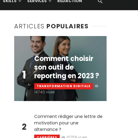
SKILLS
SERVICES
RÉDACTION
ARTICLES
POPULAIRES
Comment choisir
son outil de
1
reporting en 2023 ?
TRANSFORMATION DIGITALE
14740 vues
Comment rédiger une lettre de
motivation pour une
2
alternance ?
10759 vues
CARRIÈRES