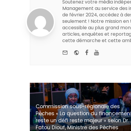
Soutenez votre média indépe
Management au service des in
de février 2024, accédez à de
seulement ! Notre mission en
accessible au plus grand mon
articles, enquêtes et reportag
cette démarche et cette amb
e-mail
Website
Facebook
Youtube
Commission sous-régionale des
Pêches « La question du financemen
reste un défi reste majeur » selon Dr.
Fatou Diouf, Ministre des Pêches