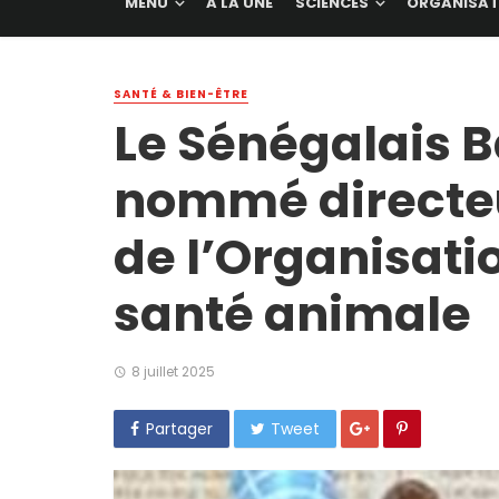
MENU
A LA UNE
SCIENCES
ORGANISAT
SANTÉ & BIEN-ÊTRE
Le Sénégalais 
nommé directeu
de l’Organisati
santé animale
8 juillet 2025
Partager
Tweet