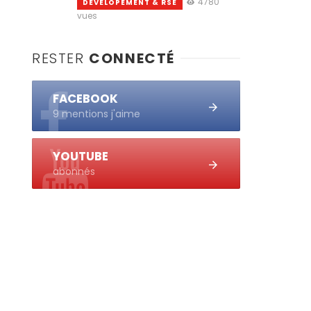
4780
DEVELOPEMENT & RSE
vues
RESTER
CONNECTÉ
FACEBOOK
9 mentions j'aime
YOUTUBE
abonnés