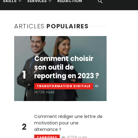
SKILLS
SERVICES
RÉDACTION
ARTICLES
POPULAIRES
Comment choisir
son outil de
1
reporting en 2023 ?
TRANSFORMATION DIGITALE
14738 vues
Comment rédiger une lettre de
motivation pour une
2
alternance ?
10758 vues
CARRIÈRES