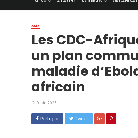
MENU
A LA UNE
SCIENCES
ORGANISAT
AMA
Les CDC-Afrique
un plan commun
maladie d’Ebola
africain
9 juin 2026
Partager
Tweet