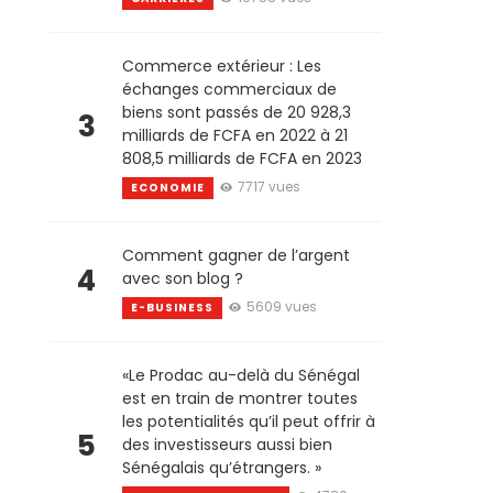
Commerce extérieur : Les
échanges commerciaux de
biens sont passés de 20 928,3
3
milliards de FCFA en 2022 à 21
808,5 milliards de FCFA en 2023
7717 vues
ECONOMIE
Comment gagner de l’argent
4
avec son blog ?
5609 vues
E-BUSINESS
«Le Prodac au-delà du Sénégal
est en train de montrer toutes
les potentialités qu’il peut offrir à
5
des investisseurs aussi bien
Sénégalais qu’étrangers. »