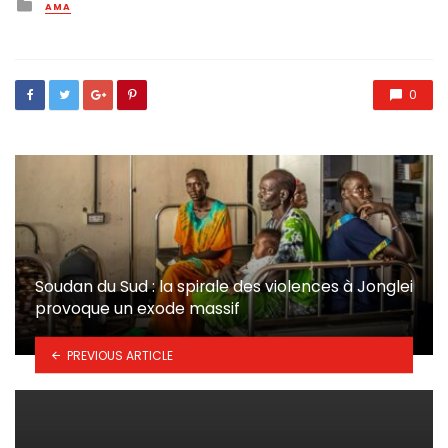
Posted
AMA
in
0
Soudan du Sud : la spirale des violences à Jonglei
provoque un exode massif
PREVIOUS ARTICLE