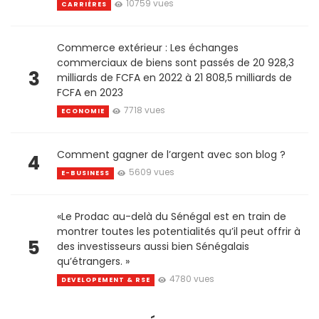
10759 vues
CARRIÈRES
Commerce extérieur : Les échanges
commerciaux de biens sont passés de 20 928,3
3
milliards de FCFA en 2022 à 21 808,5 milliards de
FCFA en 2023
7718 vues
ECONOMIE
Comment gagner de l’argent avec son blog ?
4
5609 vues
E-BUSINESS
«Le Prodac au-delà du Sénégal est en train de
montrer toutes les potentialités qu’il peut offrir à
5
des investisseurs aussi bien Sénégalais
qu’étrangers. »
4780 vues
DEVELOPEMENT & RSE