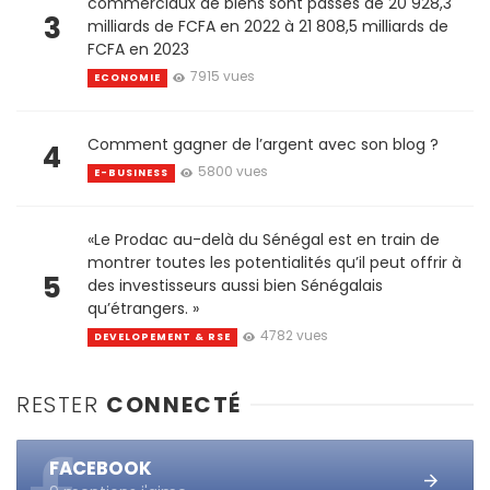
commerciaux de biens sont passés de 20 928,3
3
milliards de FCFA en 2022 à 21 808,5 milliards de
FCFA en 2023
7915 vues
ECONOMIE
Comment gagner de l’argent avec son blog ?
4
5800 vues
E-BUSINESS
«Le Prodac au-delà du Sénégal est en train de
montrer toutes les potentialités qu’il peut offrir à
5
des investisseurs aussi bien Sénégalais
qu’étrangers. »
4782 vues
DEVELOPEMENT & RSE
RESTER
CONNECTÉ
FACEBOOK