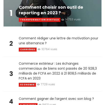
Comment choisir son outil de
1
reporting en 2023 ?
14753 vues
TRANSFORMATION DIGITALE
Comment rédiger une lettre de motivation pour
2
une alternance ?
10764 vues
CARRIÈRES
Commerce extérieur : Les échanges
commerciaux de biens sont passés de 20 928,3
3
milliards de FCFA en 2022 à 21 808,5 milliards de
FCFA en 2023
7729 vues
ECONOMIE
Comment gagner de l’argent avec son blog ?
4
5621 vues
E-BUSINESS