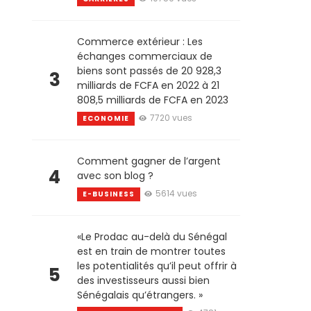
Commerce extérieur : Les
échanges commerciaux de
biens sont passés de 20 928,3
3
milliards de FCFA en 2022 à 21
808,5 milliards de FCFA en 2023
7720 vues
ECONOMIE
Comment gagner de l’argent
4
avec son blog ?
5614 vues
E-BUSINESS
«Le Prodac au-delà du Sénégal
est en train de montrer toutes
les potentialités qu’il peut offrir à
5
des investisseurs aussi bien
Sénégalais qu’étrangers. »