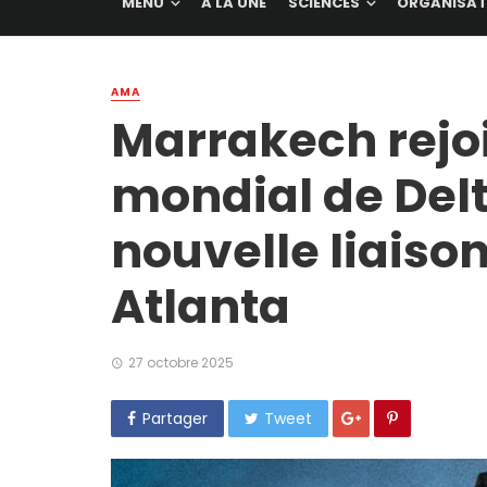
MENU
A LA UNE
SCIENCES
ORGANISAT
AMA
Marrakech rejoi
mondial de Delt
nouvelle liaiso
Atlanta
27 octobre 2025
Partager
Tweet