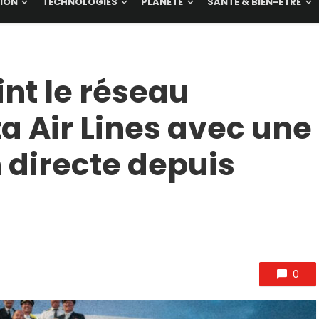
ION
TECHNOLOGIES
PLANÈTE
SANTÉ & BIEN-ÊTRE
nt le réseau
a Air Lines avec une
n directe depuis
0