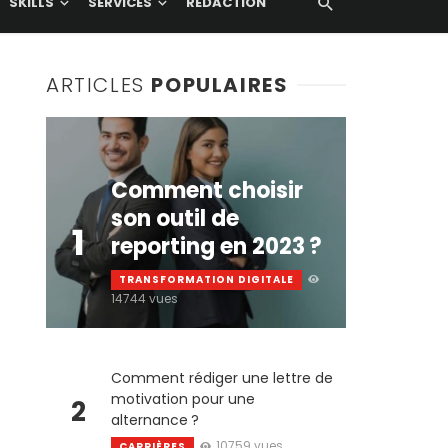
SKILLS
SERVICES
RÉDACTION
ARTICLES
POPULAIRES
Comment choisir
son outil de
1
reporting en 2023 ?
TRANSFORMATION DIGITALE
14744 vues
Comment rédiger une lettre de
motivation pour une
2
alternance ?
10759 vues
CARRIÈRES