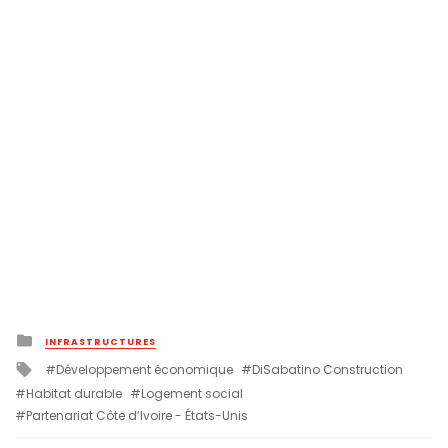
Posted
INFRASTRUCTURES
in
Tagged
Développement économique
DiSabatino Construction
with
Habitat durable
Logement social
Partenariat Côte d’Ivoire - États-Unis