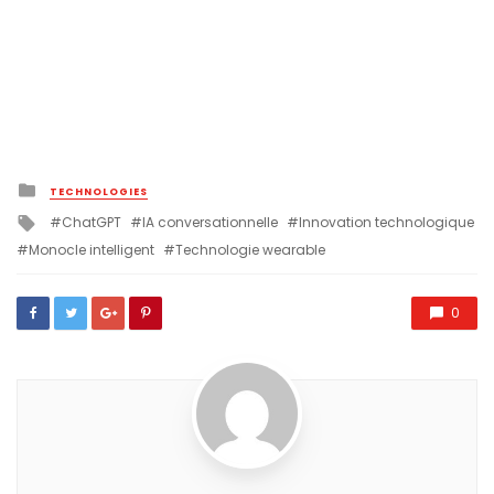
Posted
TECHNOLOGIES
in
Tagged
ChatGPT
IA conversationnelle
Innovation technologique
with
Monocle intelligent
Technologie wearable
0