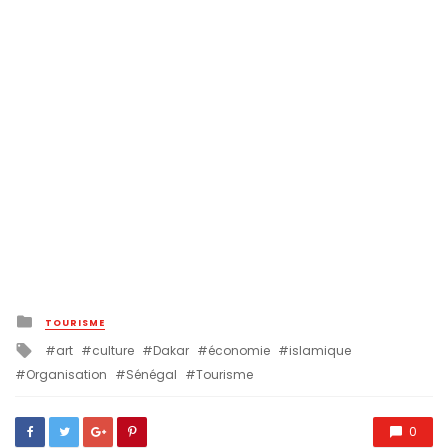
Posted
TOURISME
in
Tagged
art
culture
Dakar
économie
islamique
with
Organisation
Sénégal
Tourisme
0