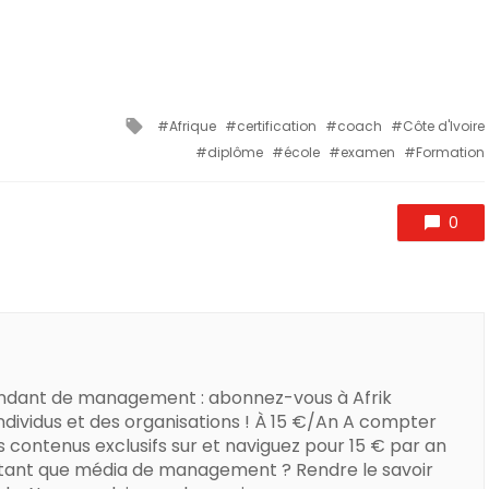
Tagged
Afrique
certification
coach
Côte d'Ivoire
with
diplôme
école
examen
Formation
0
ndant de management : abonnez-vous à Afrik
dividus et des organisations ! À 15 €/An A compter
s contenus exclusifs sur et naviguez pour 15 € par an
 tant que média de management ? Rendre le savoir