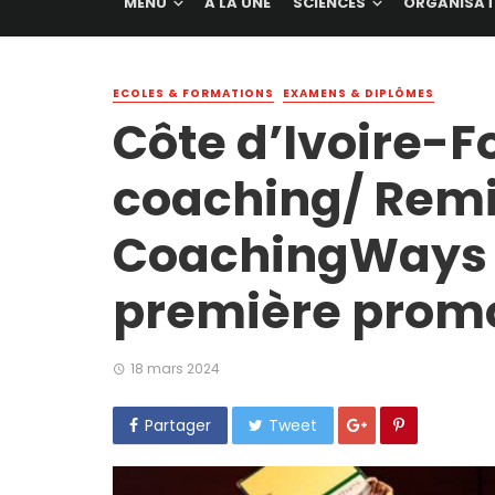
MENU
A LA UNE
SCIENCES
ORGANISAT
ECOLES & FORMATIONS
EXAMENS & DIPLÔMES
Côte d’Ivoire-
coaching/ Remi
CoachingWays C
première prom
18 mars 2024
Partager
Tweet