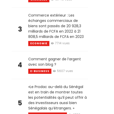
Commerce extérieur : Les
échanges commerciaux de
biens sont passés de 20 928,3
3
milliards de FCFA en 2022 à 21
808,5 milliards de FCFA en 2023
7714 vues
ECONOMIE
Comment gagner de l’argent
4
avec son blog ?
5607 vues
E-BUSINESS
«Le Prodac au-delà du Sénégal
est en train de montrer toutes
les potentialités qu’il peut offrir à
5
des investisseurs aussi bien
Sénégalais qu’étrangers. »