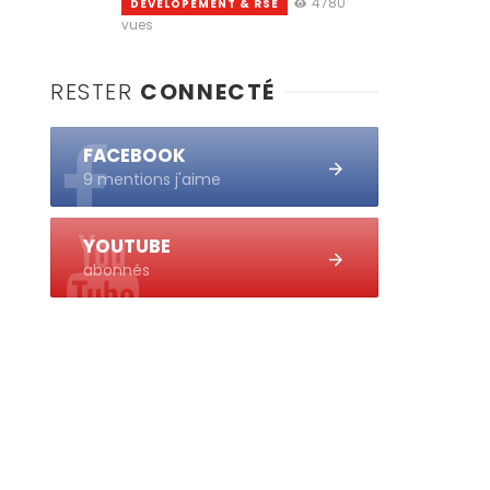
4780
DEVELOPEMENT & RSE
vues
RESTER
CONNECTÉ
FACEBOOK
9 mentions j'aime
YOUTUBE
abonnés