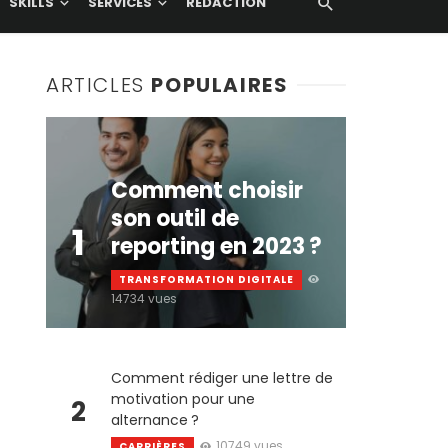
SKILLS
SERVICES
RÉDACTION
ARTICLES
POPULAIRES
Comment choisir
son outil de
1
reporting en 2023 ?
TRANSFORMATION DIGITALE
14734 vues
Comment rédiger une lettre de
motivation pour une
2
alternance ?
10749 vues
CARRIÈRES