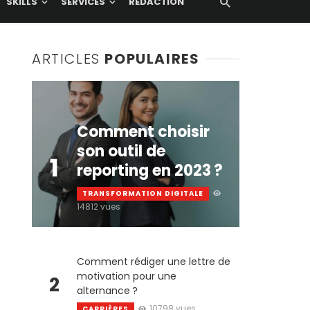
SKILLS
SERVICES
RÉDACTION
ARTICLES
POPULAIRES
Comment choisir
son outil de
1
reporting en 2023 ?
TRANSFORMATION DIGITALE
14812 vues
Comment rédiger une lettre de
motivation pour une
2
alternance ?
10798 vues
CARRIÈRES