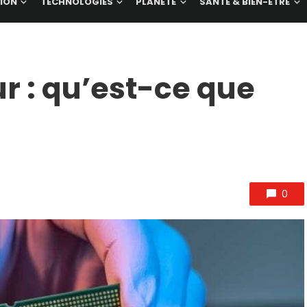
ION
TECHNOLOGIES
PLANÈTE
SANTÉ & BIEN-ÊTRE
r : qu’est-ce que
0