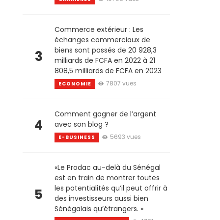
Commerce extérieur : Les
échanges commerciaux de
biens sont passés de 20 928,3
3
milliards de FCFA en 2022 à 21
808,5 milliards de FCFA en 2023
7807 vues
ECONOMIE
Comment gagner de l’argent
4
avec son blog ?
5693 vues
E-BUSINESS
«Le Prodac au-delà du Sénégal
est en train de montrer toutes
les potentialités qu’il peut offrir à
5
des investisseurs aussi bien
Sénégalais qu’étrangers. »