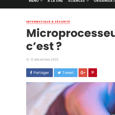
MENU
A LA UNE
SCIENCES
ORGANISAT
INFORMATIQUE & SÉCURITÉ
Microprocesseu
c’est ?
12 décembre 2023
Partager
Tweet