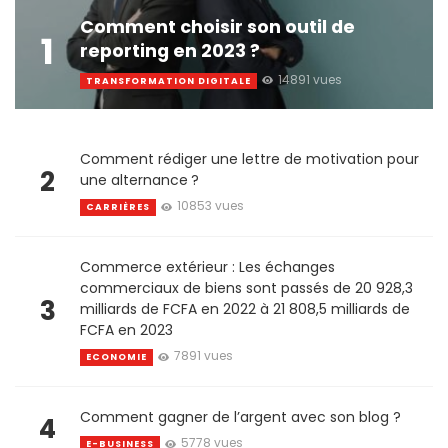
Comment choisir son outil de
1
reporting en 2023 ?
14891 vues
TRANSFORMATION DIGITALE
Comment rédiger une lettre de motivation pour
2
une alternance ?
10853 vues
CARRIÈRES
Commerce extérieur : Les échanges
commerciaux de biens sont passés de 20 928,3
3
milliards de FCFA en 2022 à 21 808,5 milliards de
FCFA en 2023
7891 vues
ECONOMIE
Comment gagner de l’argent avec son blog ?
4
5778 vues
E-BUSINESS