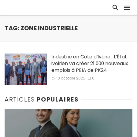
TAG: ZONE INDUSTRIELLE
Industrie en Côte d’Ivoire : L’État
ivoirien va créer 21 000 nouveaux
emplois à PEIA de PK24
10 octobre 2025
0
ARTICLES
POPULAIRES