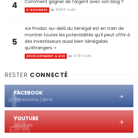
Comment gagner de l’argent avec son blog ?
4
5694 vues
E-BUSINESS
«Le Prodac au-delà du Sénégal est en train de
montrer toutes les potentialités qu’il peut offrir à
5
des investisseurs aussi bien Sénégalais
qu’étrangers. »
4781 vues
DEVELOPEMENT & RSE
RESTER
CONNECTÉ
FACEBOOK
9 mentions j'aime
YOUTUBE
abonnés